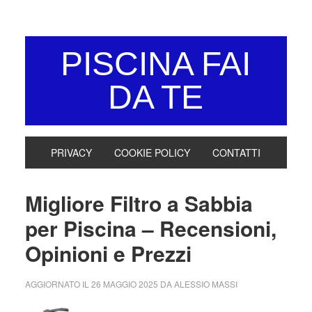
Skip
Skip
Skip
Skip
to
to
to
to
primary
main
primary
footer
PISCINA FAI
navigation
content
sidebar
DA TE
PRIVACY
COOKIE POLICY
CONTATTI
Migliore Filtro a Sabbia
per Piscina – Recensioni,
Opinioni e Prezzi
AGGIORNATO IL
26 MAGGIO 2025
DA
ALESSIO MASSI