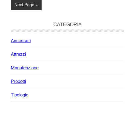
omitted
Go
Next Page »
to
Primary
CATEGORIA
Sidebar
Accessori
Attrezzi
Manutenzione
Prodotti
Tipologie