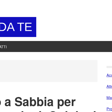
 DA TE
ATTI
P
S
Acc
Att
o a Sabbia per
Ma
Pro