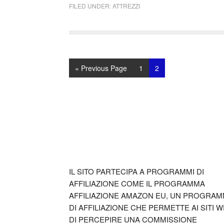
FILED UNDER:
ATTREZZI
Go
Page
Page
«
Previous Page
1
2
to
Footer
IL SITO PARTECIPA A PROGRAMMI DI
AFFILIAZIONE COME IL PROGRAMMA
AFFILIAZIONE AMAZON EU, UN PROGRA
DI AFFILIAZIONE CHE PERMETTE AI SITI 
DI PERCEPIRE UNA COMMISSIONE