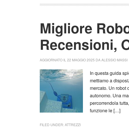
Migliore Robo
Recensioni, O
AGGIORNATO IL
22 MAGGIO 2025
DA
ALESSIO MASSI
In questa guida spi
mettiamo a disposiz
mercato. Un robot 
autonomo. Una macc
percorrendola tutt
funzione le […]
FILED UNDER:
ATTREZZI