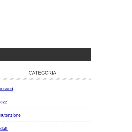
rimary
CATEGORIA
idebar
essori
rezzi
nutenzione
dotti