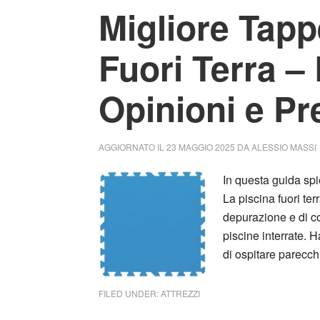
Migliore Tapp
Fuori Terra –
Opinioni e Pr
AGGIORNATO IL
23 MAGGIO 2025
DA
ALESSIO MASSI
In questa guida spi
La piscina fuori ter
depurazione e di co
piscine interrate. H
di ospitare parecch
FILED UNDER:
ATTREZZI