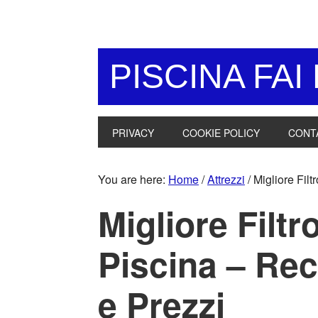
Skip
Skip
Skip
Skip
to
to
to
to
primary
main
primary
footer
navigation
content
sidebar
PISCINA FAI
PRIVACY
COOKIE POLICY
CONT
You are here:
Home
/
Attrezzi
/
Migliore Filt
Migliore Filtr
Piscina – Rec
e Prezzi