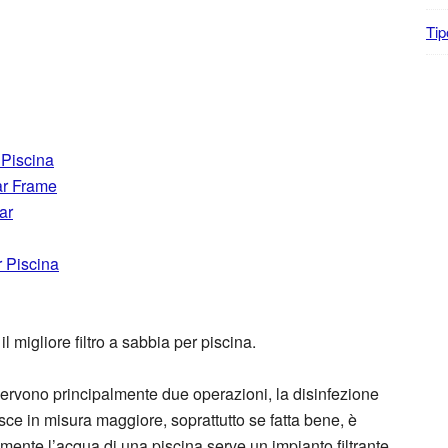
Tip
 Piscina
ear Frame
ar
r Piscina
 migliore filtro a sabbia per piscina.
servono principalmente due operazioni, la disinfezione
uisce in misura maggiore, soprattutto se fatta bene, è
acemente l’acqua di una piscina serve un impianto filtrante