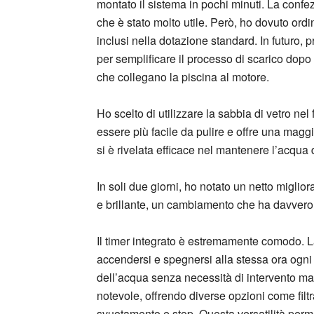
montato il sistema in pochi minuti. La confezi
che è stato molto utile. Però, ho dovuto or
inclusi nella dotazione standard. In futuro, 
per semplificare il processo di scarico dopo 
che collegano la piscina al motore.
Ho scelto di utilizzare la sabbia di vetro nel
essere più facile da pulire e offre una maggio
si è rivelata efficace nel mantenere l’acqua d
In soli due giorni, ho notato un netto miglio
e brillante, un cambiamento che ha davvero v
Il timer integrato è estremamente comodo. 
accendersi e spegnersi alla stessa ora ogn
dell’acqua senza necessità di intervento manu
notevole, offrendo diverse opzioni come filtr
svuotamento e stop. Questa versatilità permet