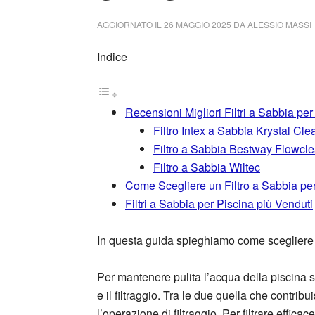
AGGIORNATO IL
26 MAGGIO 2025
DA
ALESSIO MASSI
Indice
Recensioni Migliori Filtri a Sabbia per
Filtro Intex a Sabbia Krystal Cl
Filtro a Sabbia Bestway Flowcle
Filtro a Sabbia Wiltec
Come Scegliere un Filtro a Sabbia pe
Filtri a Sabbia per Piscina più Venduti
In questa guida spieghiamo come scegliere il
Per mantenere pulita l’acqua della piscina 
e il filtraggio. Tra le due quella che contrib
l’operazione di filtraggio. Per filtrare effic