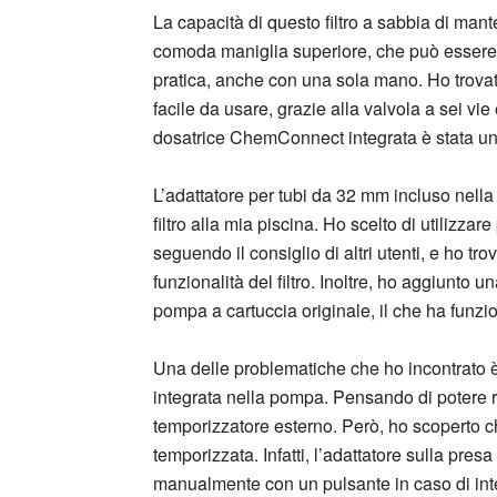
La capacità di questo filtro a sabbia di mant
comoda maniglia superiore, che può essere 
pratica, anche con una sola mano. Ho trovato
facile da usare, grazie alla valvola a sei vi
dosatrice ChemConnect integrata è stata un 
L’adattatore per tubi da 32 mm incluso nella
filtro alla mia piscina. Ho scelto di utilizzar
seguendo il consiglio di altri utenti, e ho tr
funzionalità del filtro. Inoltre, ho aggiunto u
pompa a cartuccia originale, il che ha funzi
Una delle problematiche che ho incontrato è 
integrata nella pompa. Pensando di potere r
temporizzatore esterno. Però, ho scoperto 
temporizzata. Infatti, l’adattatore sulla pres
manualmente con un pulsante in caso di inte