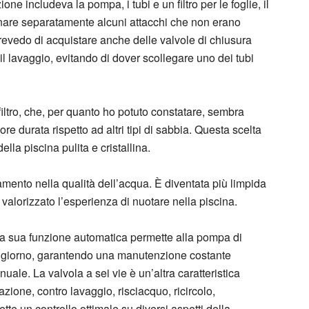
one includeva la pompa, i tubi e un filtro per le foglie, il
dinare separatamente alcuni attacchi che non erano
prevedo di acquistare anche delle valvole di chiusura
il lavaggio, evitando di dover scollegare uno dei tubi
 filtro, che, per quanto ho potuto constatare, sembra
re durata rispetto ad altri tipi di sabbia. Questa scelta
ella piscina pulita e cristallina.
ramento nella qualità dell’acqua. È diventata più limpida
alorizzato l’esperienza di nuotare nella piscina.
La sua funzione automatica permette alla pompa di
i giorno, garantendo una manutenzione costante
ale. La valvola a sei vie è un’altra caratteristica
azione, contro lavaggio, risciacquo, ricircolo,
te un controllo ottimale su diversi aspetti della