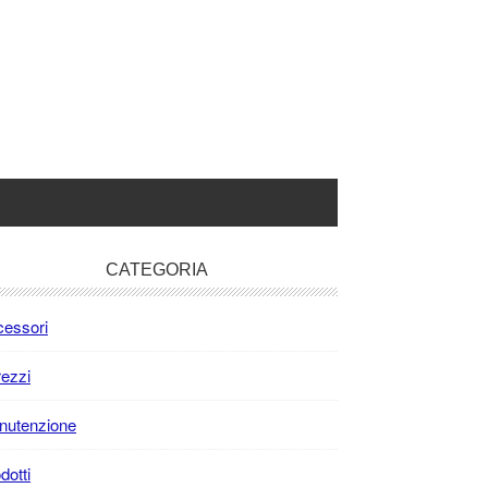
rimary
CATEGORIA
idebar
essori
rezzi
nutenzione
dotti